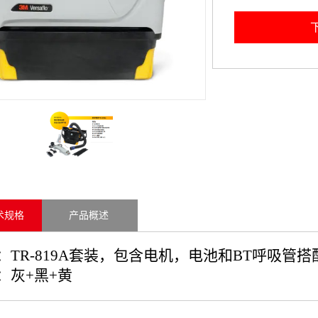
术规格
产品概述
：
TR-819A
套装，包含电机，电池和
BT
呼吸管搭
：灰
+
黑
+
黄