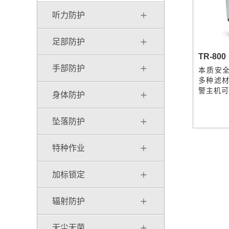
听力防护
足部防护
TR-80
手部防护
本质安
多种滤材
警主机可
身体防护
坠落防护
特种作业
加标锁定
辐射防护
无尘无菌