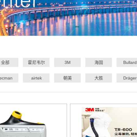
全部
霍尼韦尔
3M
海固
Bullard
tecman
airtek
朝美
大胜
Dräger