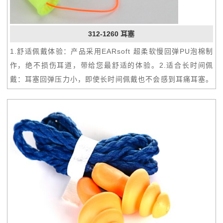
312-1260 耳塞
1.舒适佩戴体验：产品采用EARsoft 超柔软慢回弹PU泡棉制
作，绝不损伤耳道，带给您最舒适的体验。2.适合长时间佩
戴：耳塞回弹压力小，即使长时间佩戴也不会感到耳痛耳塞。
3.更方便佩戴：铃铛型外缘设计，不论是佩戴和摘除耳塞都十
分方便，不会出现无法摘除的情况。4.超高降噪值：3M耳塞
中降噪值最高的产品，SNR=39 dB，极大降低噪音对您生活
的影响。5.可验证个人声衰减值：可使用3M E-A-Rfit防护验
证系统