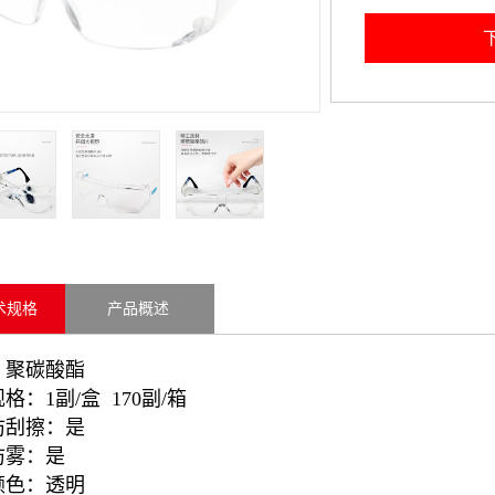
术规格
产品概述
：聚碳酸酯
格：1副/盒 170副/箱
防刮擦：是
防雾：是
颜色：透明