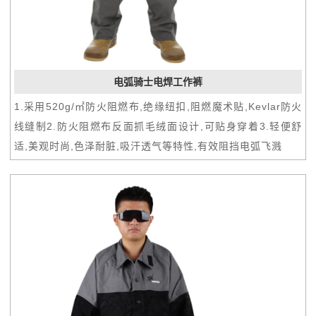
电弧骑士电焊工作裤
1.采用520g/㎡防火阻燃布,绝缘纽扣,阻燃魔术贴,Kevlar防火
线缝制2.防火阻燃布反面抓毛绒面设计,可贴身穿着3.轻便舒
适,美观时尚,色泽耐脏,吸汗透气等特性,有效阻挡电弧飞溅