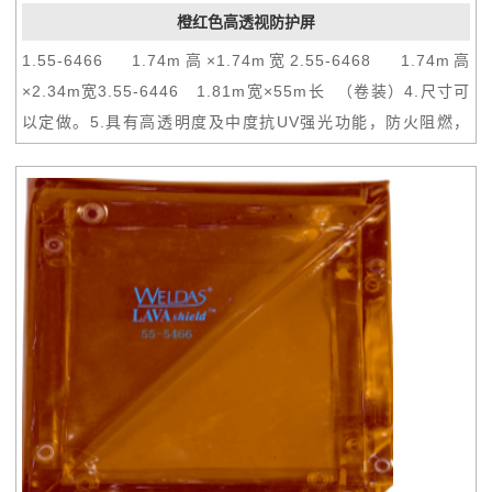
橙红色高透视防护屏
1.55-6466 1.74m高×1.74m宽2.55-6468 1.74m高
×2.34m宽3.55-6446 1.81m宽×55m长 （卷装）4.尺寸可
以定做。5.具有高透明度及中度抗UV强光功能，防火阻燃，
防水，耐磨损。防护屏采用特殊工艺制作而成，每隔30cm有
一个直径1.2cm的挂孔。6.可用扎带安全地固定在组合框架
上，或可悬挂在轨道上组成活动的焊接屏风。