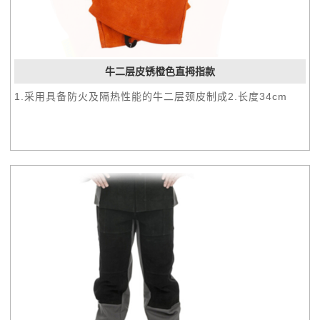
牛二层皮锈橙色直拇指款
1.采用具备防火及隔热性能的牛二层颈皮制成2.长度34cm