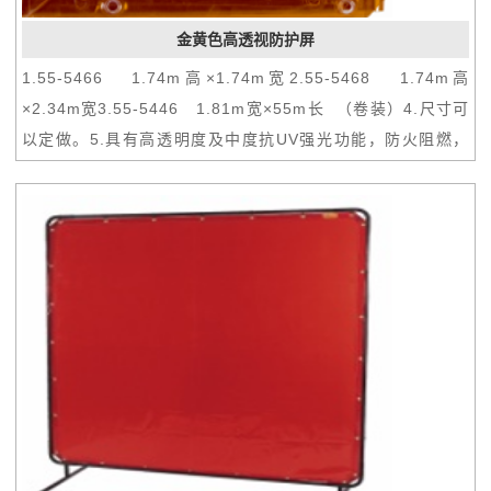
金黄色高透视防护屏
1.55-5466 1.74m高×1.74m宽2.55-5468 1.74m高
×2.34m宽3.55-5446 1.81m宽×55m长 （卷装）4.尺寸可
以定做。5.具有高透明度及中度抗UV强光功能，防火阻燃，
防水，耐磨损。防护屏采用特殊工艺制作而成，每隔30cm有
一个直径1.2cm的挂孔。6.可用扎带安全地固定在组合框架
上，或可悬挂在轨道上组成活动的焊接屏风。