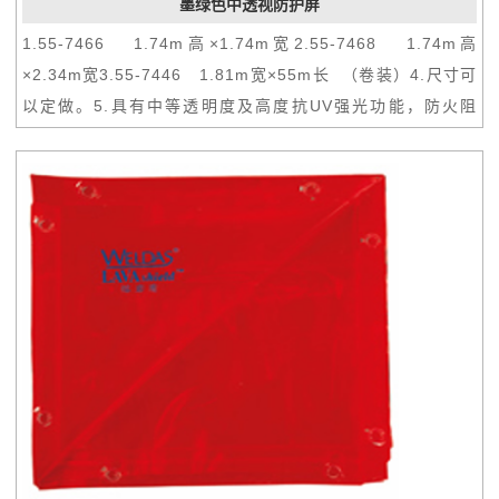
墨绿色中透视防护屏
1.55-7466 1.74m高×1.74m宽2.55-7468 1.74m高
×2.34m宽3.55-7446 1.81m宽×55m长 （卷装）4.尺寸可
以定做。5.具有中等透明度及高度抗UV强光功能，防火阻
燃，防水，耐磨损。防护屏采用特殊工艺制作而成，每隔
30cm有一个直径1.2cm的挂孔。6.可用扎带安全地固定在组
合框架上，或可悬挂在轨道上组成活动的焊接屏风。