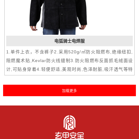
电弧骑士电焊服
1.单件上衣，不含裤子2.采用520g/㎡防火阻燃布,绝缘纽扣,
阻燃魔术贴,Kevlar防火线缝制3.防火阻燃布反面抓毛绒面设
计,可贴身穿着4.轻便舒适,美观时尚,色泽耐脏,吸汗透气等特
性,有效阻挡电弧飞溅