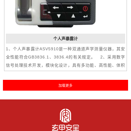
个人声暴露计
1、个人声暴露计ASV5910是一种双通道声学测量仪器，其安
全性能符合GB3836.1、3836.4的有关规定。 2、采用数字
信号处理技术开发，模块化设计，具有多功能、高性能、体积
小、耗电省等优点。3、两通道可以同时测量指数平均声压
级、等效声级、统计声级、声暴露级等多项指标，还可在测量
的过程中同时记录声压级随时间的变化及录制声音文件。4、
集声级计、积分声级计、统计分析仪、个人声暴露计、记录
仪、数字录音机等多种仪器及功能于一体。