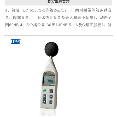
积分型噪音计
1、符合 IEC 61672-1等级2标准2、可同时测量等效连续音
量、曝露音量、百分比统计音量及最大和最小音量3、动态范
围60dB 4、5个档位自 30至130dB 5、A及C频率加权6、脉
冲、快速、慢速时间加权7、100M笔数据记录容量
（microSD卡）8、USB界面9、音量警告输出信号10、内含
日期时间功能