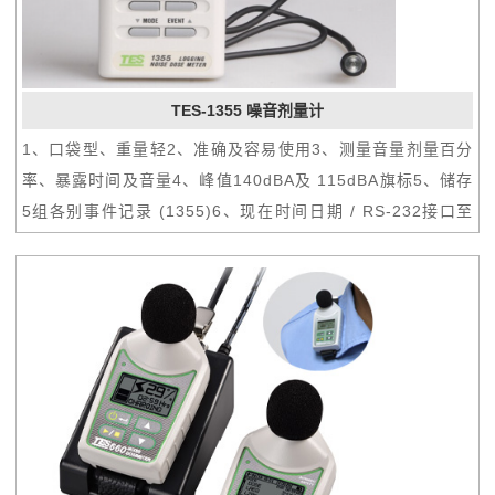
TES-1355 噪音剂量计
1、口袋型、重量轻2、准确及容易使用3、测量音量剂量百分
率、暴露时间及音量4、峰值140dBA及 115dBA旗标5、储存
5组各别事件记录 (1355)6、现在时间日期 / RS-232接口至
PC (1355)7、职业健康应用