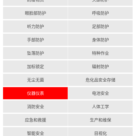
眼脸部防护
呼吸防护
听力防护
足部防护
手部防护
身体防护
坠落防护
特种作业
加标锁定
辐射防护
无尘无菌
危化品安全存储
仪器仪表
电池安全
消防安全
人体工学
应急和救援
生产和维保
智能安全
目视化