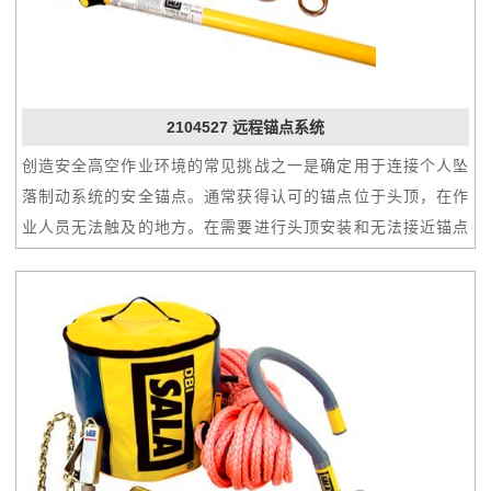
2104527 远程锚点系统
创造安全高空作业环境的常见挑战之一是确定用于连接个人坠
落制动系统的安全锚点。通常获得认可的锚点位于头顶，在作
业人员无法触及的地方。在需要进行头顶安装和无法接近锚点
时，First Man Up™撑杆系统可协助安装和移除DBI SALA系
挂适配器锚点连接件和垂直救生索。该系统利用叠缩撑杆和适
配器工具将系挂适配器放置在头顶锚点，并将其安全锚固。它
还包含了弹簧钩连接器工具，用于将垂直救生索（或其他设
备）安全地连接在系挂适配器上。设置、安装、移除简便迅
速；系统可存放在附带的储物袋中。