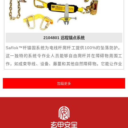
2104801 远程锚点系统
Saflok™杆锚固系统为电线杆爬杆工提供100%的坠落防护。
这一独特的系统令作业人员能够自由爬杆并在障碍物周围工
作，如成束导线、设备、藤蔓和其他自然障碍物。它能让作业
人员在连接工作定位系统之前快速安全地爬杆。该系统还可以
使援救坠落作业人员变得简单迅速。Saflok™杆锚固系统中包
含的安装工具可连接至多功能卡车上可用的大多数带电操作
杆。连接到操作杆上之后，只需将安装工具插入锚管，并小心
地将组件抬升到杆的顶部。布置好锚管后，拆下连接杆并用附
带的安全钩和可选的链条张紧器固定绳索。使用内置缓冲安全
绳将抓绳器连接在救生索和您的安全带上并攀爬就位。