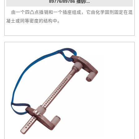
89776/89786 插钥/...
 由一个四凸点插销和一个插座组成，它由化学固剂固定在混
凝土或同等密度的结构中。