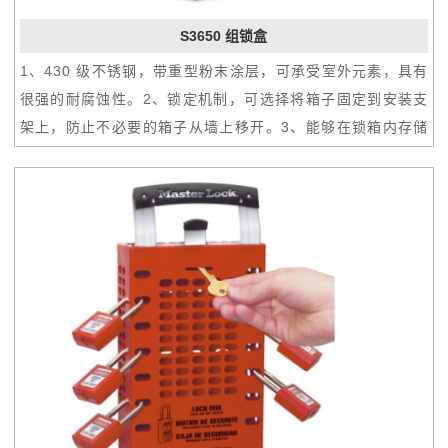
S3650 组锁盒
1、430 级不锈钢，带重型粉末涂层，可承受室外元素，具有
很强的耐腐蚀性。2、锁定机制，可选择将箱子固定到安装支
架上，防止不必要的箱子从墙上移开。3、能够在锁箱内存储
多达15个安全挂锁，使其成为中小型锁定的完美选择。4、可
折叠的提手允许盒子在锁定期间将锁运送到隔离点，或用作便
携式锁盒。5、锁盒和支架上的可重写标签提供了传达工作相
关信息的区域。激光雕刻铝标签是可选的。6、防撞击窗户在
锁定期间提供存储的挂锁和安全钥匙的可见性。7、组锁盒具
有 8 个锁孔，便于应用和组织挂锁或锁定扣。8、4 个钥匙钩
可在锁定期间保持钥匙和钥匙号可见。9、附加壁挂式安装支
架（PKGP57337）和可重写标签（PKGP58381）可单独提
供。