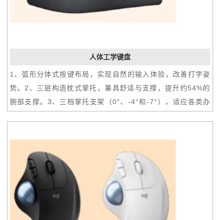
人体工学键盘
1、弧形分体式按键布局，实现自然的输入体验，改善打字姿
势。2、三层构造枕式掌托，兼具舒适与支撑，提升约54%的
腕部支撑。3、三档掌托支架（0°、-4°和-7°），适应各类办
公高度。4、舒适精准的理想敲击按键。5、支持Easy-
swtich，最多可配对三个设备，轻轻一点即可轻松切换。6、
兼容支持罗技FLOW的鼠标。