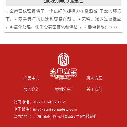
100-333000 无尘室/...
1.全麻面纹理提供了一个良好的抓握力在潮湿或 干燥的环境
下。2.双手灵巧的快速和容易穿戴 。3.无粉，减少过敏反应
。4.氯化处理，使手套表面硬化和清洁 。5.静电耗散(ESD)，
提高电子组装性能。6.珠状袖口增加额外的力量袖口边缘更长
的手套 寿命，并防止液体流失 。7.不含硅。8.适用于：化学
品、化工业、林业、矿业、石油 化工、天然气。
产品中心
新闻中心
解决方案
服务介绍
案例分享
关于我们
公司电话：+86 21 64950882
电子邮件：info@suntechsafety.com
公司地址：上海市闵行区元江路525号6号楼5楼