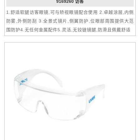
9169260 访客
1.舒适软腿访客眼镜,可与矫视眼镜配合使用 2.卓越涂层,内侧
防雾,外侧防刮 3.全景式镜片,侧翼防护,位眼部周围提供大范
围防护4.无任何金属配件5.灵活,无铰链镜腿,防滑且佩戴舒适