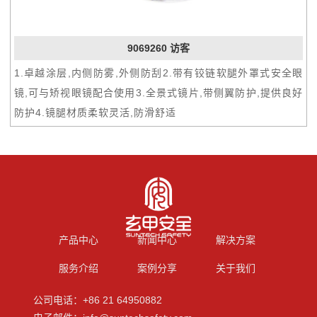
9069260 访客
1.卓越涂层,内侧防雾,外侧防刮2.带有铰链软腿外罩式安全眼
镜,可与矫视眼镜配合使用3.全景式镜片,带侧翼防护,提供良好
防护4.镜腿材质柔软灵活,防滑舒适
产品中心
新闻中心
解决方案
服务介绍
案例分享
关于我们
公司电话：+86 21 64950882