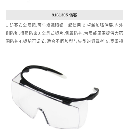
9161305 访客
1.访客安全眼镜,可与矫视眼镜一起使用 2.卓越加强涂层,内外
侧防刮,很强防雾3.全景式镜片,侧翼防护,为眼部周围提供大范
围防护4.镜腿可调节,适合不同脸型与头型的佩戴者 5.宽阔视
野